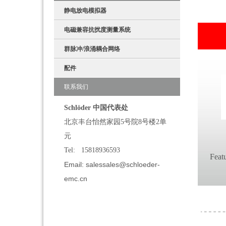
静电放电模拟器
电磁兼容抗扰度测量系统
群脉冲/浪涌耦合网络
配件
联系我们
Schlöder 中国代表处
北京丰台怡然家园5号院8号楼2单
元
Tel: 15818936593
Featu
Email: sales
sales@schloeder-
emc.cn