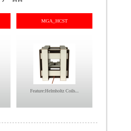
MGA_HCST
Feature:Helmholtz Coils...